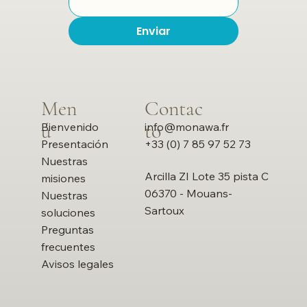
Enviar
Men
Contac
ú
to
info@monawa.fr
Bienvenido
+33 (0) 7 85 97 52 73
Presentación
Nuestras
Arcilla ZI Lote 35 pista C
misiones
06370 - Mouans-
Nuestras
Sartoux
soluciones
Preguntas
frecuentes
Avisos legales